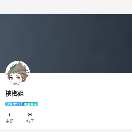
槟榔姐
UID:3203
黑黑路人
1
29
主题
帖子